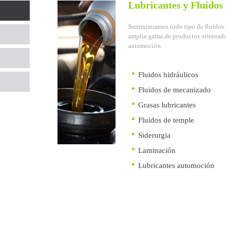
Lubricantes y Fluídos
Suministramos todo tipo de fluídos 
amplia gama de productos orientados
automoción.
Fluidos hidráulicos
Fluidos de mecanizado
Grasas lubricantes
Fluidos de temple
Siderurgia
Laminación
Lubricantes automoción