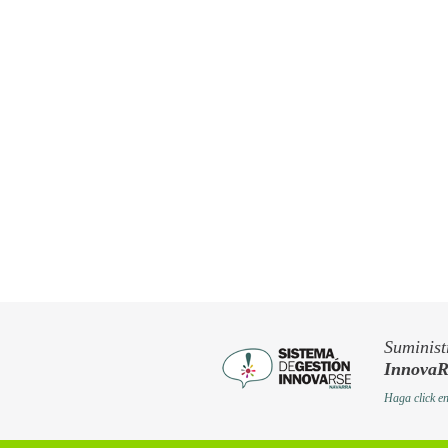
Suminist
Innova
Haga click e