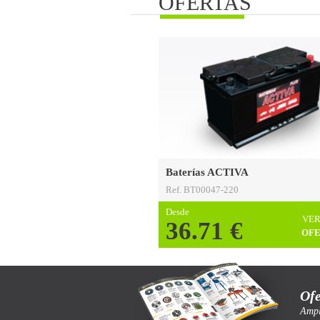
OFERTAS
Baterías ACTIVA
Ref. BT00047-220
Desde
VER
36.71 €
OFE
Ofe
Ampl